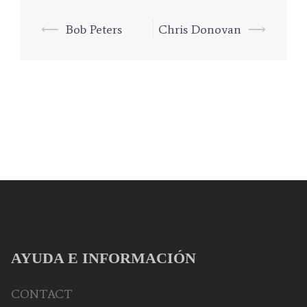
⟵
Bob Peters
Chris Donovan
⟶
Navegación
de
entradas
AYUDA E INFORMACIÓN
CONTACT