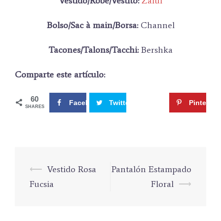
Vestido/Robe/Vestito:
Zaful
Bolso/Sac à main/Borsa:
Channel
Tacones/Talons/Tacchi:
Bershka
Comparte este artículo:
60
Facebook
Twitter
Google+
Pinterest
SHARES
⟵
Vestido Rosa
Pantalón Estampado
Navegación
Fucsia
Floral
⟶
de
entradas