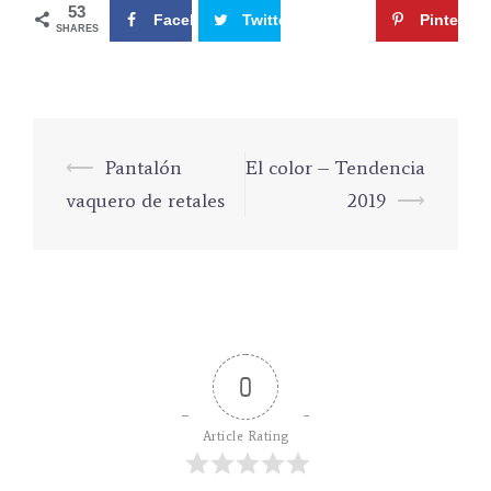
53
Facebook
Twitter
Google+
Pinterest
SHARES
⟵
Pantalón
El color – Tendencia
Navegación
vaquero de retales
2019
⟶
de
entradas
0
Article Rating