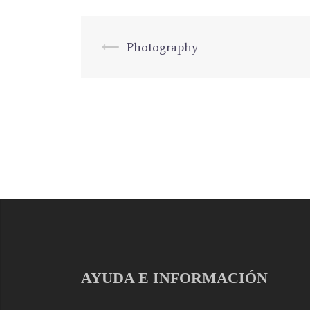
⟵
Photography
Navegación
de
entradas
AYUDA E INFORMACIÓN